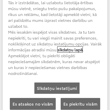
Toyota bZ4X
Tās ir izstrādātas, lai uzlabotu lietotāja ērtības
mūsu vietnē, sniegtu trešo pušu pakalpojumus,
Cena no
40 900
€
rīkus un reklāmu, kad lietotāji apmeklē vietni, kā
arī palīdzētu mums izprast vietnes darbību un
uzlabot to.
Mēs iesakām iespējot visas sīkdatnes. Ja tu tam
nepiekrīti, tu vari viegli mainīt savas preferences,
Toyota bZ4X Touring
noklikšķinot uz sīkdatņu iestatījumu opcijas. Vairāk
informācijas atradīsi mūsu
sīkdatņu lapā
.
Cena no
43 500
€
Apmeklējot vietni, tu piekrīti obligāti
nepieciešamajām sīkdatnēm, kuras nevar atspējot
un kuras ir nepieciešamas vietnes darbības
nodrošināšanai.
Aygo X
Sīkdatņu iestatījumi
Cena no
22 170
€
Es atsakos no visām
Es piekrītu visām