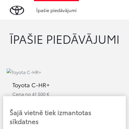
Īpašie piedāvājumi
ĪPAŠIE PIEDĀVĀJUMI
Toyota C-HR+
Cena no
41 500
€
Šajā vietnē tiek izmantotas
sīkdatnes